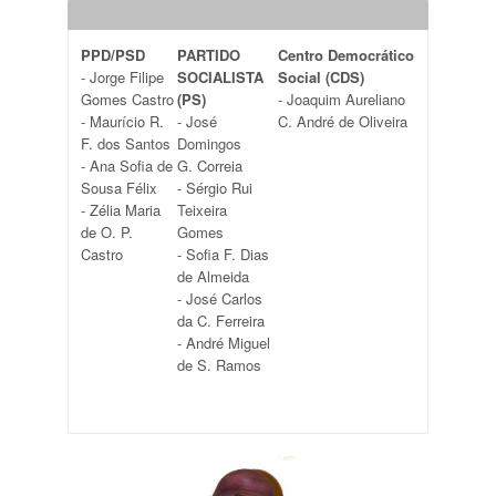
PPD/PSD
PARTIDO
Centro Democrático
- Jorge Filipe
SOCIALISTA
Social (CDS)
Gomes Castro
(PS)
- Joaquim Aureliano
- Maurício R.
- José
C. André de Oliveira
F. dos Santos
Domingos
- Ana Sofia de
G. Correia
Sousa Félix
- Sérgio Rui
- Zélia Maria
Teixeira
de O. P.
Gomes
Castro
- Sofia F. Dias
de Almeida
- José Carlos
da C. Ferreira
- André Miguel
de S. Ramos