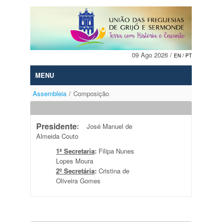
Skip to Content
09 Ago 2026 /
EN
/ PT
MENU
Assembleia
/
Composição
Presidente
:
José Manuel de
Almeida Couto
1ª Secretaria
:
Filipa Nunes
Lopes Moura
2º Secretária
:
Cristina de
Oliveira Gomes