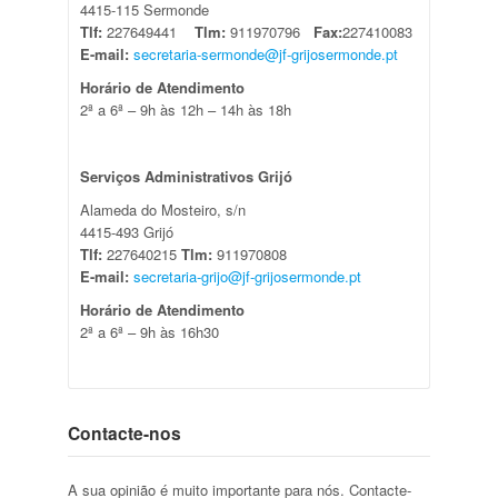
4415-115 Sermonde
Tlf:
227649441
Tlm:
911970796
Fax:
227410083
E-mail:
secretaria-sermonde@jf-grijosermonde.pt
Horário de Atendimento
2ª a 6ª – 9h às 12h – 14h às 18h
Serviços Administrativos Grijó
Alameda do Mosteiro, s/n
4415-493 Grijó
Tlf:
227640215
Tlm:
911970808
E-mail:
secretaria-grijo@jf-grijosermonde.pt
Horário de Atendimento
2ª a 6ª – 9h às 16h30
Contacte-nos
A sua opinião é muito importante para nós. Contacte-