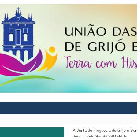
A Junta de Freguesia de Grijó e Se
denominado
SaudavelMENTE
.