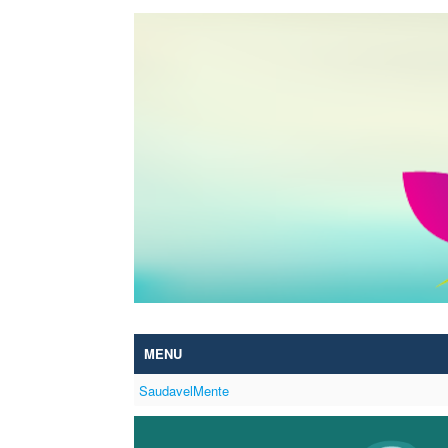
Skip to Content
MENU
SaudavelMente