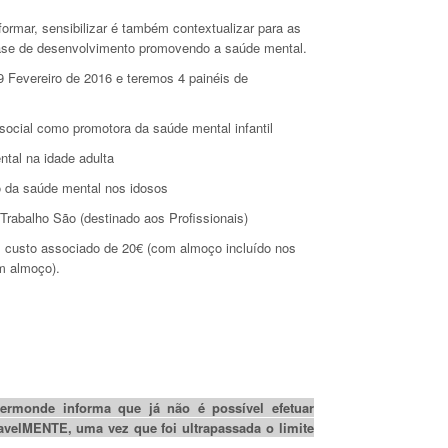
nformar, sensibilizar é também contextualizar para as
fase de desenvolvimento promovendo a saúde mental.
9 Fevereiro de 2016 e teremos 4 painéis de
social como promotora da saúde mental infantil
tal na idade adulta
da saúde mental nos idosos
rabalho São (destinado aos Profissionais)
m custo associado de 20€ (com almoço incluído nos
m almoço).
ermonde informa que já não é possível efetuar
avelMENTE, uma vez que foi ultrapassada o limite