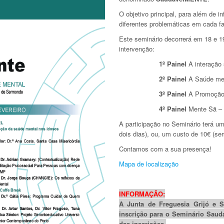
O objetivo principal, para além de i
diferentes problemáticas em cada 
Este seminário decorrerá em 18 e 1
intervenção:
1º Painel
A interação 
2º Painel
A Saúde men
3º Painel
A Promoção 
4º Painel
Mente Sã – T
A participação no Seminário terá u
dois dias), ou, um custo de 10€ (se
Contamos com a sua presença!
Mapa de localização
INFORMAÇÃO:
A Junta de Freguesia Grijó e S
inscrição para o Seminário Saud
das inscrições.