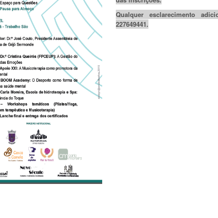
Qualquer esclarecimento adic
227649441.